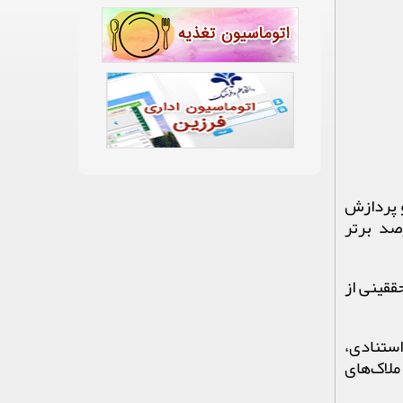
و پردازش
صد برتر
ققینی از
استنادی،
تنادی مجزاست)، ملاک­‌های