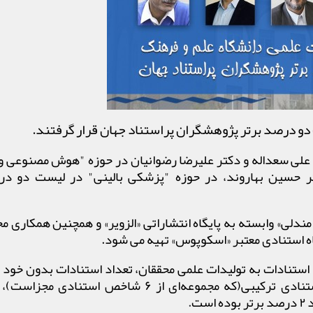
و درصد برتر پژوهشگران پراستناد جهان قرار گرفتند.
 علی سعداله و دكتر علیرضا رضوانیان در حوزه "هوش مصنوعی 
ر حسین بهاروند، در حوزه "پزشكی بالینی" در لیست دو در
ی» وابسته به پایگاه انتشاراتی «الزویر» و همچنین همکاری مح
اه استنادی معتبر «اسکوپوس» تهیه می شود.
 استنادات به تولیدات علمی محققان، تعداد استنادات بدون خود 
شاخص اچ پژوهشگران و استفاده از یک شاخص استنادی ترکیبی(که مجموعه‌ای از ۶ شاخص اس
ت
.